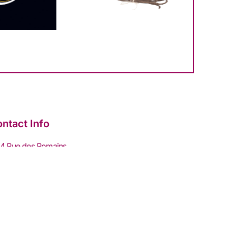
ntact Info
4 Rue des Romains
11200 Lézignan-Corbières
04 68 27 62 88