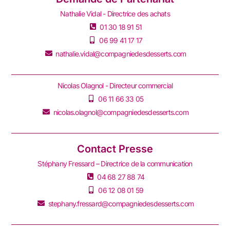
Nathalie Vidal - Directrice des achats
01 30 18 91 51
06 99 41 17 17
nathalie.vidal@compagniedesdesserts.com
Nicolas Olagnol - Directeur commercial
06 11 66 33 05
nicolas.olagnol@compagniedesdesserts.com
Contact Presse
Stéphany Fressard – Directrice de la communication
04 68 27 88 74
06 12 08 01 59
stephany.fressard@compagniedesdesserts.com