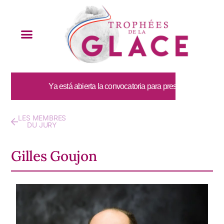
Ya está abierta la convocatoria para presentar candidaturas
LES MEMBRES
DU JURY
Gilles Goujon