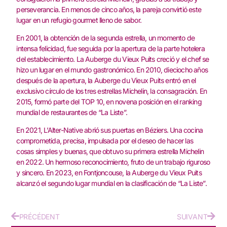
perseverancia‭. ‬En menos de cinco años‭, ‬la pareja convirtió este
lugar en un refugio gourmet lleno de sabor‭.‬
En 2001‭, ‬la obtención de la segunda estrella‭, ‬un momento de
intensa felicidad‭, ‬fue seguida por la apertura de la parte hotelera‭
‬del establecimiento‭. ‬La Auberge du Vieux Puits creció y el chef se
hizo un lugar en el mundo gastronómico‭. ‬En 2010‭, ‬dieciocho años
después de la apertura‭, ‬la Auberge du Vieux Puits entró en el
exclusivo círculo de los tres estrellas Michelin‭, ‬la consagración‭. ‬En
2015‭, ‬formó parte del TOP 10‭, ‬en novena posición en el ranking
mundial de restaurantes de‭ ‬“La Liste”‭.‬
En 2021‭, ‬L’Alter-Native abrió sus puertas en Béziers‭. ‬Una cocina
comprometida‭, ‬precisa‭, ‬impulsada por el deseo de hacer las
cosas simples y‭ ‬buenas‭, ‬que obtuvo su primera estrella Michelin
en 2022‭. ‬Un hermoso reconocimiento‭, ‬fruto de un trabajo riguroso
y sincero‭. ‬En‭ ‬2023‭, ‬en Fontjoncouse‭, ‬la Auberge du Vieux Puits
alcanzó el segundo lugar mundial en la clasificación de‭ ‬“La Liste”‭.‬
PRÉCÉDENT
SUIVANT