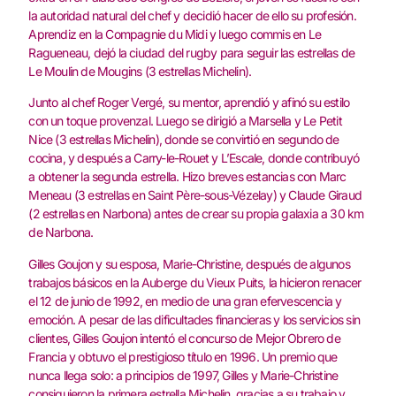
la autoridad natural del chef y decidió hacer de ello su profesión‭.‬‭
‬Aprendiz en la Compagnie du Midi y luego commis en Le
Ragueneau‭, ‬dejó la ciudad del rugby para seguir las estrellas de
Le Moulin de Mougins‭ (‬3‭ ‬estrellas Michelin‭).‬
Junto al chef Roger Vergé‭, ‬su mentor‭, ‬aprendió y afinó su estilo
con un toque provenzal‭. ‬Luego se dirigió a Marsella y Le Petit‭
‬Nice‭ (‬3‭ ‬estrellas Michelin‭), ‬donde se convirtió en segundo de
cocina‭, ‬y después a Carry-le-Rouet y L’Escale‭, ‬donde contribuyó
a obtener la segunda estrella‭. ‬Hizo breves estancias con Marc
Meneau‭ (‬3‭ ‬estrellas en Saint Père-sous-Vézelay‭) ‬y Claude Giraud‭
(‬2‭ ‬estrellas en Narbona‭) ‬antes de crear su propia galaxia a 30‭ ‬km
de Narbona‭.‬
Gilles Goujon y su esposa‭, ‬Marie-Christine‭, ‬después de algunos
trabajos básicos en la Auberge du Vieux Puits‭, ‬la hicieron renacer
el 12‭ ‬de junio de 1992‭, ‬en medio de una gran efervescencia y
emoción‭. ‬A pesar de las dificultades financieras y los servicios‭ ‬sin
clientes‭, ‬Gilles Goujon intentó el concurso de Mejor Obrero de
Francia y obtuvo el prestigioso título en 1996‭. ‬Un premio que‭
‬nunca llega solo‭: ‬a principios de 1997‭, ‬Gilles y Marie-Christine
consiguieron la primera estrella Michelin‭, ‬gracias a su trabajo y