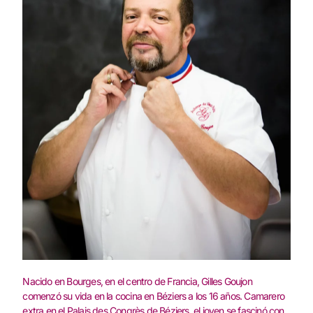
Nacido en Bourges‭, ‬en el centro de Francia‭, ‬Gilles Goujon
comenzó su vida en la cocina en Béziers a los 16‭ ‬años‭. ‬Camarero
extra‭ ‬en el Palais des Congrès de Béziers‭, ‬el joven se fascinó con